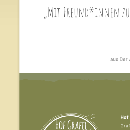
„Mit Freund*innen zus
aus Der 
Hof 
Graf