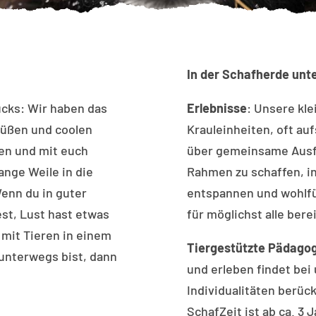
In der Schafherde unt
ücks: Wir haben das
Erlebnisse
: Unsere kle
süßen und coolen
Krauleinheiten, oft 
ben und mit euch
über gemeinsame Ausfl
ange Weile in die
Rahmen zu schaffen, i
enn du in guter
entspannen und wohlfü
st, Lust hast etwas
für möglichst alle bere
 mit Tieren in einem
Tiergestützte Pädagog
unterwegs bist, dann
und erleben findet be
Individualitäten berüc
SchafZeit ist ab ca. 3 