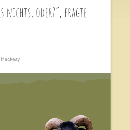
nichts, oder?“, fragte
y Mackesy