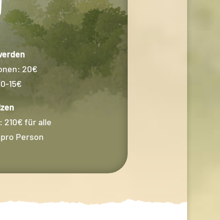
n
werden
sonen: 20€
10-15€
lzen
 210€ für alle
 pro Person