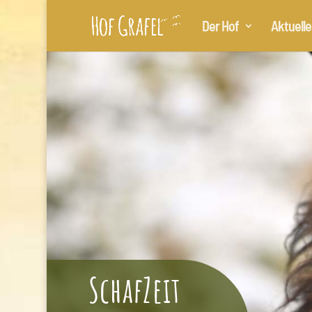
Der Hof
Aktuelle
SchafZeit