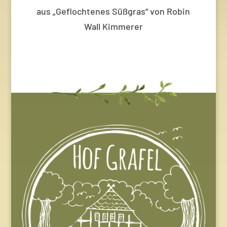
aus „Geflochtenes Süßgras“ von Robin
Wall Kimmerer