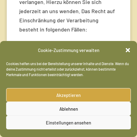
verlangen. Hierzu können Sie sich
jederzeit an uns wenden. Das Recht auf
Einschränkung der Verarbeitung
besteht in folgenden Fällen:
Wenn Sie die Richtigkeit Ihrer bei uns
Cookie-Zustimmung verwalten
gespeicherten personenbezogenen
Daten bestreiten, benötigen wir in
Cookies helfen uns bei der Bereitstellung unserer Inhalte und Dienste. Wenn du
der Regel Zeit, um dies zu
deine Zustimmung nicht erteilst oder zurückziehst, können bestimmte
überprüfen. Für die Dauer der
Merkmale und Funktionen beeinträchtigt werden.
Prüfung haben Sie das Recht, die
Einschränkung der Verarbeitung Ihrer
Akzeptieren
personenbezogenen Daten zu
verlangen.
Ablehnen
Wenn die Verarbeitung Ihrer
personenbezogenen Daten
Einstellungen ansehen
unrechtmäßig geschah/geschieht,